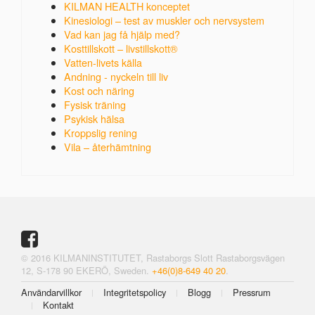
KILMAN HEALTH konceptet
Kinesiologi – test av muskler och nervsystem
Vad kan jag få hjälp med?
Kosttillskott – livstillskott®
Vatten-livets källa
Andning - nyckeln till liv
Kost och näring
Fysisk träning
Psykisk hälsa
Kroppslig rening
Vila – återhämtning
Följ oss på Facebook
© 2016 KILMANINSTITUTET, Rastaborgs Slott Rastaborgsvägen
12, S-178 90 EKERÖ, Sweden.
+46(0)8-649 40 20
.
Användarvillkor
Integritetspolicy
Blogg
Pressrum
Kontakt