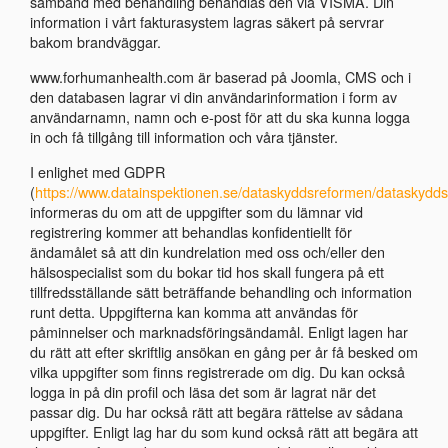
samband med behandling behandlas den via VISMA. Din
information i vårt fakturasystem lagras säkert på servrar
bakom brandväggar.
www.forhumanhealth.com är baserad på Joomla, CMS och i
den databasen lagrar vi din användarinformation i form av
användarnamn, namn och e-post för att du ska kunna logga
in och få tillgång till information och våra tjänster.
I enlighet med GDPR
(
https://www.datainspektionen.se/dataskyddsreformen/dataskydds
informeras du om att de uppgifter som du lämnar vid
registrering kommer att behandlas konfidentiellt för
ändamålet så att din kundrelation med oss och/eller den
hälsospecialist som du bokar tid hos skall fungera på ett
tillfredsställande sätt beträffande behandling och information
runt detta. Uppgifterna kan komma att användas för
påminnelser och marknadsföringsändamål. Enligt lagen har
du rätt att efter skriftlig ansökan en gång per år få besked om
vilka uppgifter som finns registrerade om dig. Du kan också
logga in på din profil och läsa det som är lagrat när det
passar dig. Du har också rätt att begära rättelse av sådana
uppgifter. Enligt lag har du som kund också rätt att begära att