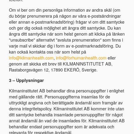
Om vi ​​ber om din personliga information av andra skäl (om
du börjar prenumerera på någon av våra e-postsändningar
eller annan e-postmarknadsföring) frågar vi om ditt samtycke
och ger dig också möjlighet att ångra ditt samtycke. Du kan
ångra ditt samtycke när som helst genom att klicka på länken
"unsubscribe" alternativt "avsluta prenumeration" som finns i
varje mail vi skickar dig i form av e-postmarknadsföring. Du
kan också kontakta oss när som helst på
info@kilmanhealth.com
,
info@forhumanhealth.com
eller
genom att skicka ett brev till KILMANINSTITUTET AB,
Rastaborgsvägen 12, 17890 EKERÖ, Sverige.
3 – Upplysningar
Kilmaninstitutet AB behandlar dina personuppgifter i enlighet
med gällande rätt. Personuppgifterna insamlas för de
uttryckligt angivna och berättigade ändamål som framgår av
denna integritetspolicy. Kilmaninstitutet AB kommer inte utan
ditt samtycke behandla insamlade personuppgifter för något
annat ändamål än vad de insamlades för. Kilmaninstitutet AB
behandlar endast personuppgifter som är adekvata och
relevanta för respektive ändamål.