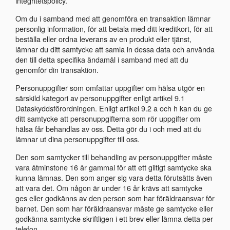
integritetspolicy.
Om du i samband med att genomföra en transaktion lämnar
personlig information, för att betala med ditt kreditkort, för att
beställa eller ordna leverans av en produkt eller tjänst,
lämnar du ditt samtycke att samla in dessa data och använda
den till detta specifika ändamål i samband med att du
genomför din transaktion.
Personuppgifter som omfattar uppgifter om hälsa utgör en
särskild kategori av personuppgifter enligt artikel 9.1
Dataskyddsförordningen. Enligt artikel 9.2 a och h kan du ge
ditt samtycke att personuppgifterna som rör uppgifter om
hälsa får behandlas av oss. Detta gör du i och med att du
lämnar ut dina personuppgifter till oss.
Den som samtycker till behandling av personuppgifter måste
vara åtminstone 16 år gammal för att ett giltigt samtycke ska
kunna lämnas. Den som anger sig vara detta förutsätts även
att vara det. Om någon är under 16 år krävs att samtycke
ges eller godkänns av den person som har föräldraansvar för
barnet. Den som har föräldraansvar måste ge samtycke eller
godkänna samtycke skriftligen i ett brev eller lämna detta per
telefon.