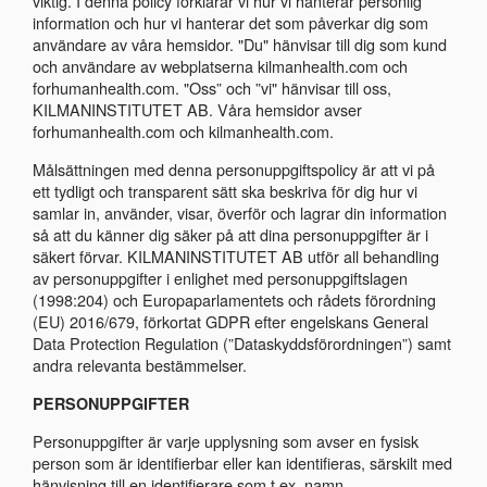
viktig. I denna policy förklarar vi hur vi hanterar personlig
information och hur vi hanterar det som påverkar dig som
användare av våra hemsidor. "Du" hänvisar till dig som kund
och användare av webplatserna kilmanhealth.com och
forhumanhealth.com. "Oss” och ”vi" hänvisar till oss,
KILMANINSTITUTET AB. Våra hemsidor avser
forhumanhealth.com och kilmanhealth.com.
Målsättningen med denna personuppgiftspolicy är att vi på
ett tydligt och transparent sätt ska beskriva för dig hur vi
samlar in, använder, visar, överför och lagrar din information
så att du känner dig säker på att dina personuppgifter är i
säkert förvar. KILMANINSTITUTET AB utför all behandling
av personuppgifter i enlighet med personuppgiftslagen
(1998:204) och Europaparlamentets och rådets förordning
(EU) 2016/679, förkortat GDPR efter engelskans General
Data Protection Regulation (”Dataskyddsförordningen”) samt
andra relevanta bestämmelser.
PERSONUPPGIFTER
Personuppgifter är varje upplysning som avser en fysisk
person som är identifierbar eller kan identifieras, särskilt med
hänvisning till en identifierare som t.ex. namn,