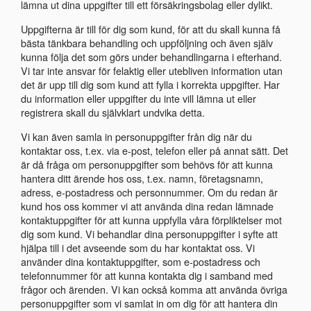
lämna ut dina uppgifter till ett försäkringsbolag eller dylikt.
Uppgifterna är till för dig som kund, för att du skall kunna få
bästa tänkbara behandling och uppföljning och även själv
kunna följa det som görs under behandlingarna i efterhand.
Vi tar inte ansvar för felaktig eller utebliven information utan
det är upp till dig som kund att fylla i korrekta uppgifter. Har
du information eller uppgifter du inte vill lämna ut eller
registrera skall du självklart undvika detta.
Vi kan även samla in personuppgifter från dig när du
kontaktar oss, t.ex. via e-post, telefon eller på annat sätt. Det
är då fråga om personuppgifter som behövs för att kunna
hantera ditt ärende hos oss, t.ex. namn, företagsnamn,
adress, e-postadress och personnummer. Om du redan är
kund hos oss kommer vi att använda dina redan lämnade
kontaktuppgifter för att kunna uppfylla våra förpliktelser mot
dig som kund. Vi behandlar dina personuppgifter i syfte att
hjälpa till i det avseende som du har kontaktat oss. Vi
använder dina kontaktuppgifter, som e-postadress och
telefonnummer för att kunna kontakta dig i samband med
frågor och ärenden. Vi kan också komma att använda övriga
personuppgifter som vi samlat in om dig för att hantera din