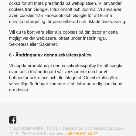
också för att mäta prestanda på webbplatsen. Vi använder
cookies från Google, Infusionsoft och Joomla. Vi använder
även cookies från Facebook och Google för att kunna
utnyttja retargeting för personifierad och riktade övervakning.
Vill du ta bort våra eller alla cookies på din dator är detta
möjligt via din webläsare, oftast under Inställningar,
Sekretess eller Säkerhet.
8 - Ändringar av denna sekretesspolicy
Vi uppdaterar ständigt denna sekretesspolicy för att spegla
eventuella förändringar i vår verksamhet och hur vi
behandlar sekretess och din integritet. Om vi skulle ​​göra
väsentliga ändringar kommer vi att informera dig som kund
om dessa.
Följ oss på Facebook
© 2016 KILMANINSTITUTET, Rastaborgs Slott Rastaborgsvägen
12, S-178 90 EKERÖ, Sweden.
+46(0)8-649 40 20
.