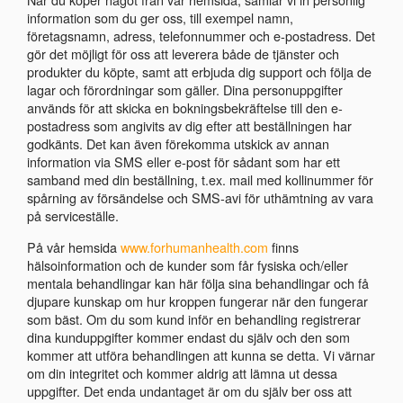
information som du ger oss, till exempel namn,
företagsnamn, adress, telefonnummer och e-postadress. Det
gör det möjligt för oss att leverera både de tjänster och
produkter du köpte, samt att erbjuda dig support och följa de
lagar och förordningar som gäller. Dina personuppgifter
används för att skicka en bokningsbekräftelse till den e-
postadress som angivits av dig efter att beställningen har
godkänts. Det kan även förekomma utskick av annan
information via SMS eller e-post för sådant som har ett
samband med din beställning, t.ex. mail med kollinummer för
spårning av försändelse och SMS-avi för uthämtning av vara
på serviceställe.
På vår hemsida
www.forhumanhealth.com
finns
hälsoinformation och de kunder som får fysiska och/eller
mentala behandlingar kan här följa sina behandlingar och få
djupare kunskap om hur kroppen fungerar när den fungerar
som bäst. Om du som kund inför en behandling registrerar
dina kunduppgifter kommer endast du själv och den som
kommer att utföra behandlingen att kunna se detta. Vi värnar
om din integritet och kommer aldrig att lämna ut dessa
uppgifter. Det enda undantaget är om du själv ber oss att