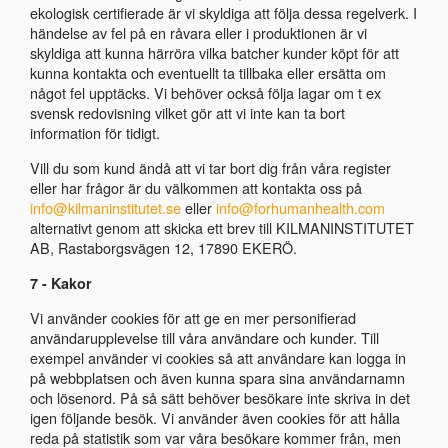
ekologisk certifierade är vi skyldiga att följa dessa regelverk. I
händelse av fel på en råvara eller i produktionen är vi
skyldiga att kunna härröra vilka batcher kunder köpt för att
kunna kontakta och eventuellt ta tillbaka eller ersätta om
något fel upptäcks. Vi behöver också följa lagar om t ex
svensk redovisning vilket gör att vi inte kan ta bort
information för tidigt.
Vill du som kund ändå att vi tar bort dig från våra register
eller har frågor är du välkommen att kontakta oss på
info@kilmaninstitutet.se
eller
info@forhumanhealth.com
alternativt genom att skicka ett brev till KILMANINSTITUTET
AB, Rastaborgsvägen 12, 17890 EKERÖ.
7 - Kakor
Vi använder cookies för att ge en mer personifierad
användarupplevelse till våra användare och kunder. Till
exempel använder vi cookies så att användare kan logga in
på webbplatsen och även kunna spara sina användarnamn
och lösenord. På så sätt behöver besökare inte skriva in det
igen följande besök. Vi använder även cookies för att hålla
reda på statistik som var våra besökare kommer från, men