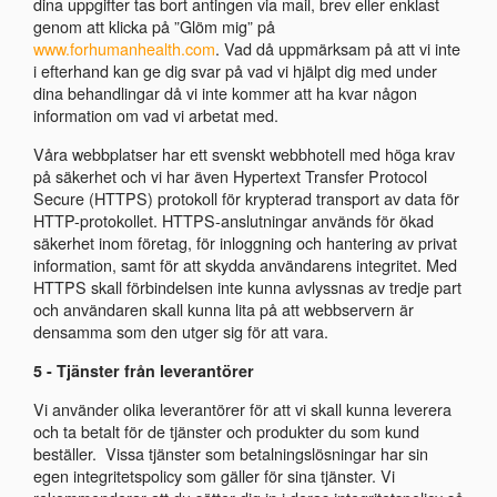
dina uppgifter tas bort antingen via mail, brev eller enklast
genom att klicka på ”Glöm mig” på
www.forhumanhealth.com
. Vad då uppmärksam på att vi inte
i efterhand kan ge dig svar på vad vi hjälpt dig med under
dina behandlingar då vi inte kommer att ha kvar någon
information om vad vi arbetat med.
Våra webbplatser har ett svenskt webbhotell med höga krav
på säkerhet och vi har även Hypertext Transfer Protocol
Secure (HTTPS) protokoll för krypterad transport av data för
HTTP-protokollet. HTTPS-anslutningar används för ökad
säkerhet inom företag, för inloggning och hantering av privat
information, samt för att skydda användarens integritet. Med
HTTPS skall förbindelsen inte kunna avlyssnas av tredje part
och användaren skall kunna lita på att webbservern är
densamma som den utger sig för att vara.
5 - Tjänster från leverantörer
Vi använder olika leverantörer för att vi skall kunna leverera
och ta betalt för de tjänster och produkter du som kund
beställer. Vissa tjänster som betalningslösningar har sin
egen integritetspolicy som gäller för sina tjänster. Vi