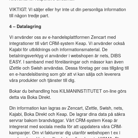
VIKTIGT: Vi säljer eller hyr inte ut din personliga information
till någon tredje part.
4 – Datalagring
Vi använder oss av e-handelsplattformen Zencart med
integrationer till vårt CRM-system Keap. Vi använder också
Kajabi för utbildnings och informationsmaterial. De
betalningsverktyg vi använder i webshopen är nets, DIBS
EASY. I samband med föreläsningar och mässor kan även
iZettle och Swish användas. Dessa företag ger oss tillgång till
en e-handelslösning som gör att vi kan sälja och leverera
våra produkter och tjänster till dig.
Bokar du behandling hos KILMANINSTITUTET on-line görs
detta via Boka Direkt.
Din information kan lagras av Zencart, iZettle, Swish, nets,
Kajabi, Boka Direkt och Keap. De lagrar dina data på säkra
servrar bakom brandväggar. Vårt CRM-system Keap är
integrerat med sociala media för att uppdatera våra CRM-
kampanjer. Om vi ​​fakturerar dig utanför webshopen t ex i