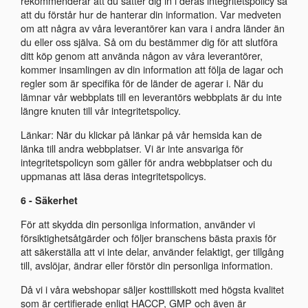
rekommenderar att du sätter dig in i deras integritetspolicy så
att du förstår hur de hanterar din information. Var medveten
om att några av våra leverantörer kan vara i andra länder än
du eller oss själva. Så om du bestämmer dig för att slutföra
ditt köp genom att använda någon av våra leverantörer,
kommer insamlingen av din information att följa de lagar och
regler som är specifika för de länder de agerar i. När du
lämnar vår webbplats till en leverantörs webbplats är du inte
längre knuten till vår integritetspolicy.
Länkar: När du klickar på länkar på vår hemsida kan de
länka till andra webbplatser. Vi är inte ansvariga för
integritetspolicyn som gäller för andra webbplatser och du
uppmanas att läsa deras integritetspolicys.
6 - Säkerhet
För att skydda din personliga information, använder vi
försiktighetsåtgärder och följer branschens bästa praxis för
att säkerställa att vi inte delar, använder felaktigt, ger tillgång
till, avslöjar, ändrar eller förstör din personliga information.
Då vi i våra webshopar säljer kosttillskott med högsta kvalitet
som är certifierade enligt HACCP, GMP och även är