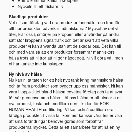
Bättre kommunikation i kroppen!
Nyckeln till ett friskare liv!
Skadliga produkter
Vet ni som företag vad era produkter innehåller och framför
allt hur produkten påverkar människorna? Mycket av det vi
äter, klär oss i, smörjer på kroppen eller använder på andra
sätt stör kroppens signaltrafik och det är svårt att veta vilka
produkter vi kan använda utan att de skadar oss. Det kan till
och med vara så att era produkter försämrar människors
hälsa trots att ni tror att ni gör något gott. Ni vill göra väl, men
ni har kanske inte kunskapen.
Ny nivå av hälsa
Nu kan ni ta täten för ett helt nytt tänk kring människors hälsa
och ta fram produkter som bygger upp oss människor. Ni kan
vara i toppskiktet bland hälsomedvetna företag och ta ansvar
för vår gemensamma hälsa. Låt oss hjälpa er att utveckla er
nya produkt, testa och modifiera den tills den får FOR
HUMAN HEALTH-certifiering. Vi kan också certifiera era
färdiga produkter. I vissa fall kommer kanske våra tester visa
att små förändringar behöver göras som förbättrar
produkterna mycket. Detta är ett samarbete för att nå en ny