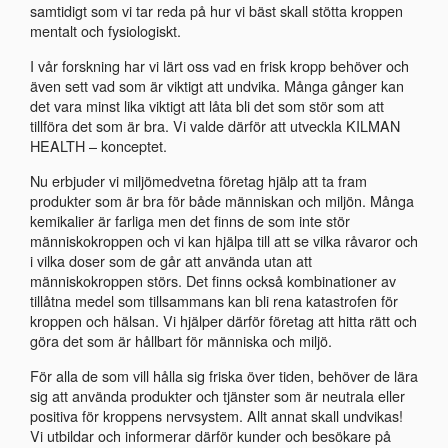
samtidigt som vi tar reda på hur vi bäst skall stötta kroppen
mentalt och fysiologiskt.
I vår forskning har vi lärt oss vad en frisk kropp behöver och
även sett vad som är viktigt att undvika. Många gånger kan
det vara minst lika viktigt att låta bli det som stör som att
tillföra det som är bra. Vi valde därför att utveckla KILMAN
HEALTH – konceptet.
Nu erbjuder vi miljömedvetna företag hjälp att ta fram
produkter som är bra för både människan och miljön. Många
kemikalier är farliga men det finns de som inte stör
människokroppen och vi kan hjälpa till att se vilka råvaror och
i vilka doser som de går att använda utan att
människokroppen störs. Det finns också kombinationer av
tillåtna medel som tillsammans kan bli rena katastrofen för
kroppen och hälsan. Vi hjälper därför företag att hitta rätt och
göra det som är hållbart för människa och miljö.
För alla de som vill hålla sig friska över tiden, behöver de lära
sig att använda produkter och tjänster som är neutrala eller
positiva för kroppens nervsystem. Allt annat skall undvikas!
Vi utbildar och informerar därför kunder och besökare på